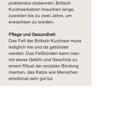
problemlos stubenrein. Britisch
Kurzhaarkatzen brauchen lange,
zuweilen bis zu zwei Jahre, um
erwachsen zu werden.
Pflege und Gesundheit
Das Fell der Britisch Kurzhaar muss
lediglich hie und da gebürstet
werden. Das Fellbürsten kann man
mit etwas Gefühl und Geschick zu
einem Ritual der sozialen Bindung
machen, das Katze wie Menschen
emotional sehr gut tut.
Rassetypische Krankheiten
Einige Zuchten der Britisch
Kurzhaar leiden unter starker
Inzucht. Das kann zu Krankheiten
wie Immunschwäche, Kränklichkeit
und verkürzter Lebenserwartung