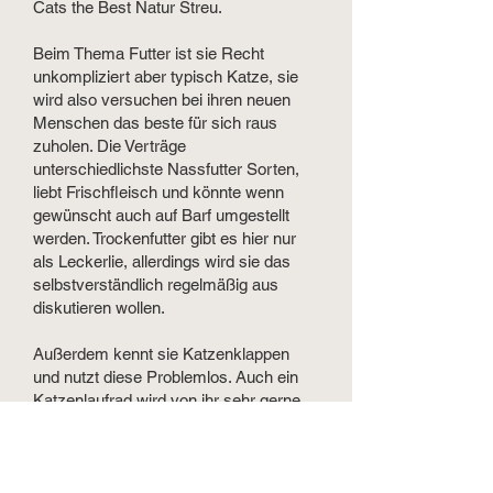
Cats the Best Natur Streu.
Beim Thema Futter ist sie Recht
unkompliziert aber typisch Katze, sie
wird also versuchen bei ihren neuen
Menschen das beste für sich raus
zuholen. Die Verträge
unterschiedlichste Nassfutter Sorten,
liebt Frischfleisch und könnte wenn
gewünscht auch auf Barf umgestellt
werden. Trockenfutter gibt es hier nur
als Leckerlie, allerdings wird sie das
selbstverständlich regelmäßig aus
diskutieren wollen.
Außerdem kennt sie Katzenklappen
und nutzt diese Problemlos. Auch ein
Katzenlaufrad wird von ihr sehr gerne
genutzt.
Bei neuen Dingen ist sie erstmal ein
Hasenfuß, aber die Neugier gewinnt